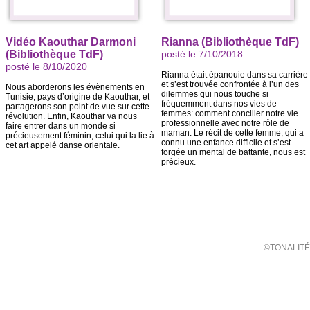
Vidéo Kaouthar Darmoni
Rianna (Bibliothèque TdF)
(Bibliothèque TdF)
posté le 7/10/2018
posté le 8/10/2020
Rianna était épanouie dans sa carrière
et s’est trouvée confrontée à l’un des
Nous aborderons les évènements en
dilemmes qui nous touche si
Tunisie, pays d’origine de Kaouthar, et
fréquemment dans nos vies de
partagerons son point de vue sur cette
femmes: comment concilier notre vie
révolution. Enfin, Kaouthar va nous
professionnelle avec notre rôle de
faire entrer dans un monde si
maman. Le récit de cette femme, qui a
précieusement féminin, celui qui la lie à
connu une enfance difficile et s’est
cet art appelé danse orientale.
forgée un mental de battante, nous est
précieux.
©TONALITÉ