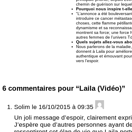
chemin de guérison sur leque
Pourquoi nous inspire t-ell
“L’annonce a été bouleversant
introduire ce cancer métastasé
choses, cette flamme pétillant
dynamisme et sa reconnaissan
montrent sa force; une force 
autres femmes de l’univers Td
Quels sujets allez-vous abo
Nous parlerons de la maladie,
donnent à Laila pour améliore
authentique et émouvant pou
vers l’espoir.
6 commentaires pour “Laila (Vidéo)”
Solim
le 16/10/2015 à 09:35
Un joli message d’espoir, clairement expr
J’espère que d’autres personnes ayant des
ressentiront cet élan de vie que Laila port