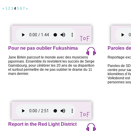
«
1
2
3
4
5
6
7
»
Pour ne pas oublier Fukushima
Paroles d
Jane Birkin parcourt le monde avec des musiciens
Reportage excl
japonnais. Ensemble ils revisitent les succès de Serge
Gainsbourg, pour célébrer les 20 ans de sa disparition
Paroles de SDF
et surtout permettre de ne pas oublier le drame du 11
centre pour sa
mars dernier.
kilomètres d’A
Volksbond est 
personnes souf
Report in the Red Light District