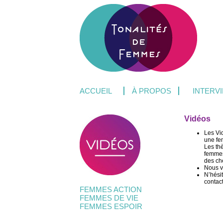
ACCUEIL
À PROPOS
INTERV
Vidéos
Les Vi
une fe
Les thè
femmes
des ch
Nous v
N’hésit
contac
FEMMES ACTION
FEMMES DE VIE
FEMMES ESPOIR