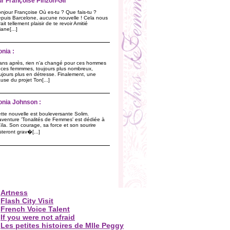
ur Françoise Pinzon-Gil
njour Françoise Où es-tu ? Que fais-tu ?
puis Barcelone, aucune nouvelle ! Cela nous
rait tellement plaisir de te revoir Amitié
liane[...]
onia :
ans après, rien n'a changé pour ces hommes
 ces femmmes, toujours plus nombreux,
ujours plus en détresse. Finalement, une
use du projet Ton[...]
onia Johnson :
tte nouvelle est bouleversante Solim.
aventure 'Tonalités de Femmes' est dédiée à
ïla. Son courage, sa force et son sourire
steront grav�[...]
Artness
Flash City Visit
French Voice Talent
If you were not afraid
Les petites histoires de Mlle Peggy