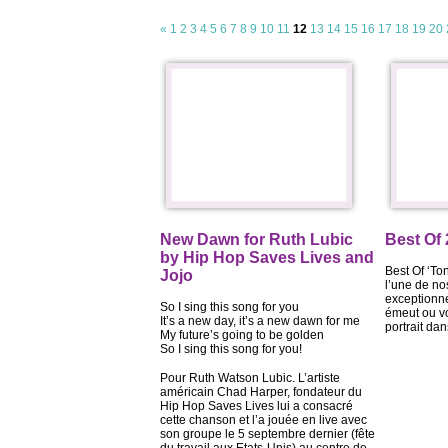
«
1
2
3
4
5
6
7
8
9
10
11
12
13
14
15
16
17
18
19
20
New Dawn for Ruth Lubic
Best Of
by Hip Hop Saves Lives and
Best Of ‘To
Jojo
l’une de n
exceptionne
So I sing this song for you
émeut ou vo
It’s a new day, it’s a new dawn for me
portrait dan
My future’s going to be golden
So I sing this song for you!
Pour Ruth Watson Lubic. L’artiste
américain Chad Harper, fondateur du
Hip Hop Saves Lives lui a consacré
cette chanson et l’a jouée en live avec
son groupe le 5 septembre dernier (fête