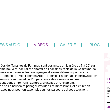
IEWS AUDIO
VIDÉOS
GALERIE
BLOG
déos de ‘Tonalités de Femmes’ sont des mises en lumière de 5 à 10’ sur
mme pouvant inspirer et apporter de l’espoir au reste de la Communauté.
mes sont variés et les témoignages dressent différents portraits de
: Femmes de Vie, Femmes Action, Femmes Espoir. Nos interviews sortent
L
emins classiques et ont l’impertinence des formats insensés.
c
oyageons entre Paris, Londres, Bruxelles et Amsterdam.
ez pas à nous faire partager vos idées et impressions, et à entrer en
Be
t avec nous pour en savoir plus sur les parcours qui vous touchent.
no
y 
pa
J