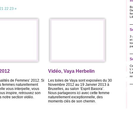
s
Bo
21
22
23
»
De
fe
Li
S
3 
et
to
pa
S
Ce
L'
 2012
Vidéo, Vaya Herbelin
La
re
nalités de Femmes’ 2012. Si
Les toiles de Vaya sont exposées du 30
os femmes naturellement
Novembre 2012 au 19 Janvier 2013 à
lle vous interpelle, vous
Bruxelles, au salon ‘Esprit Basora’.
us inspire, retrouvez son
Nous partageons ici avec cette femme
s notre section vidéo.
naturellement exceptionnelle, des
moments clés de son chemin.