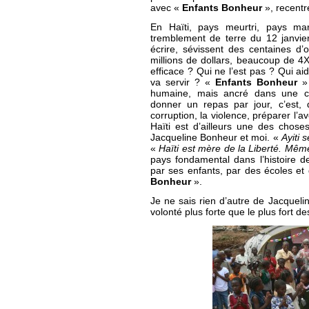
avec «
Enfants Bonheur
», recentr
En Haïti, pays meurtri, pays mar
tremblement de terre du 12 janvier 2
écrire, sévissent des centaines d’
millions de dollars, beaucoup de 4X4
efficace ? Qui ne l’est pas ? Qui 
va servir ? «
Enfants Bonheur
»
humaine, mais ancré dans une con
donner un repas par jour, c’est, 
corruption, la violence, préparer l’av
Haïti est d’ailleurs une des chos
Jacqueline Bonheur et moi. «
Ayiti 
«
Haïti est mère de la Liberté. Même
pays fondamental dans l’histoire d
par ses enfants, par des écoles e
Bonheur
».
Je ne sais rien d’autre de Jacquel
volonté plus forte que le plus fort d