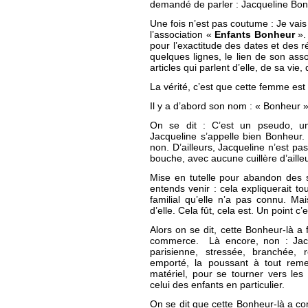
demandé de parler : Jacqueline Bon
Une fois n’est pas coutume : Je vais
l’association «
Enfants Bonheur
».
pour l’exactitude des dates et des 
quelques lignes, le lien de son ass
articles qui parlent d’elle, de sa vie
La vérité, c’est que cette femme es
Il y a d’abord son nom : « Bonheur »
On se dit : C’est un pseudo, un 
Jacqueline s’appelle bien Bonheur.
non. D’ailleurs, Jacqueline n’est pa
bouche, avec aucune cuillère d’aille
Mise en tutelle pour abandon des 
entends venir : cela expliquerait t
familial qu’elle n’a pas connu. Ma
d’elle. Cela fût, cela est. Un point c’
Alors on se dit, cette Bonheur-là a
commerce. Là encore, non : Jacqu
parisienne, stressée, branchée, r
emporté, la poussant à tout remet
matériel, pour se tourner vers les
celui des enfants en particulier.
On se dit que cette Bonheur-là a c