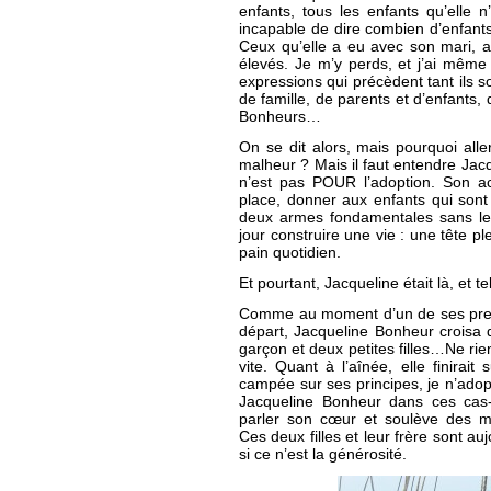
enfants, tous les enfants qu’elle 
incapable de dire combien d’enfant
Ceux qu’elle a eu avec son mari, a
élevés. Je m’y perds, et j’ai même 
expressions qui précèdent tant ils s
de famille, de parents et d’enfants
Bonheurs…
On se dit alors, mais pourquoi alle
malheur ? Mais il faut entendre Jacq
n’est pas POUR l’adoption. Son act
place, donner aux enfants qui sont
deux armes fondamentales sans lesq
jour construire une vie : une tête pl
pain quotidien.
Et pourtant, Jacqueline était là, et te
Comme au moment d’un de ses premie
départ, Jacqueline Bonheur croisa d
garçon et deux petites filles…Ne rien
vite. Quant à l’aînée, elle finirait 
campée sur ses principes, je n’ado
Jacqueline Bonheur dans ces cas-l
parler son cœur et soulève des mon
Ces deux filles et leur frère sont au
si ce n’est la générosité.