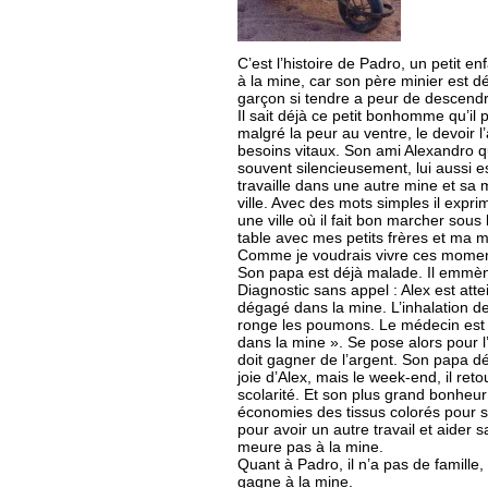
C’est l’histoire de Padro, un petit 
à la mine, car son père minier est dé
garçon si tendre a peur de descendr
Il sait déjà ce petit bonhomme qu’il
malgré la peur au ventre, le devoir l’
besoins vitaux. Son ami Alexandro 
souvent silencieusement, lui aussi e
travaille dans une autre mine et sa 
ville. Avec des mots simples il expri
une ville où il fait bon marcher sous 
table avec mes petits frères et ma m
Comme je voudrais vivre ces momen
Son papa est déjà malade. Il emmène 
Diagnostic sans appel : Alex est attei
dégagé dans la mine. L’inhalation de 
ronge les poumons. Le médecin est fo
dans la mine ». Se pose alors pour l’
doit gagner de l’argent. Son papa dé
joie d’Alex, mais le week-end, il ret
scolarité. Et son plus grand bonheur
économies des tissus colorés pour s
pour avoir un autre travail et aider s
meure pas à la mine.
Quant à Padro, il n’a pas de famille,
gagne à la mine.