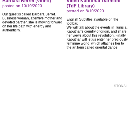
Barbara Berret (Video)
Video Kaouthar Darmoni
posted on 10/10/2020
(TdF Library)
posted on 8/10/2020
Our guest is called Barbara Berret.
Business woman, attentive mother and
English Subtitles available on the
devoted partner, she is moving forward
toolbar.
on her life path with energy and
We will talk about the events in Tunisia,
authenticity.
Kaouthar’s country of origin, and share
her views about this revolution. Finally,
Kaouthar will let us enter her preciously
feminine world, which attaches her to
the art form called oriental dance.
©TONALI